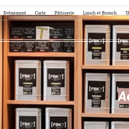
Evènement
Carte
Pâtisserie
Lunch et Brunch
T
A