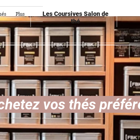
Les Coursives Salon de
hés
Plus
thé
chetez vos thés préfér