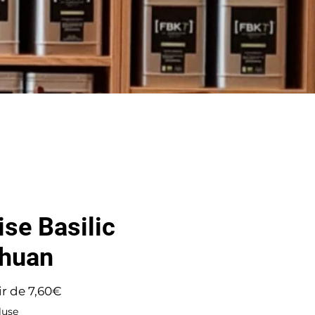
ise Basilic
chuan
Prix
ir de
7,60€
promotionnel
luse