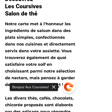
Ingréd
ients
:
Thé vert de
Les Coursives
Chine Sencha*, menthe*,
Salon de thé
citronnelle*, écorces de
citron* 1%, arômes naturels*,
Notre carte met à l'honneur les
fleurs de souci*, mangue*
ingrédients de saison dans des
1%.
plats simples, confectionnés
*Issu de l'agriculture
dans nos cuisines et directement
biologique.
servis dans votre assiette. Vous
trouverez également de quoi
satisfaire votre soif en
choisissant parmi notre sélection
de nectars, mais pensez à garder
de la place pour le dessert !
Bonjour Aux Coursives!
Les divers thés, cafés, chocolats,
chicorée proposés sont élaborés
par des artisans pour répondre