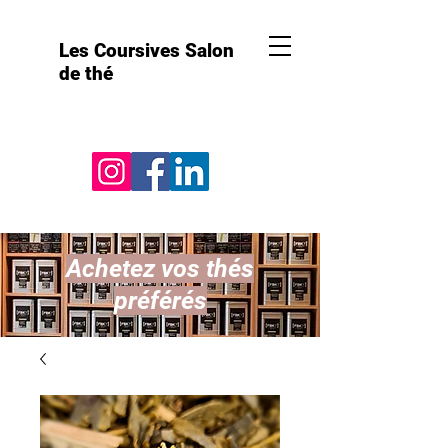
Les Coursives Salon
de thé
Achetez vos thés
préférés