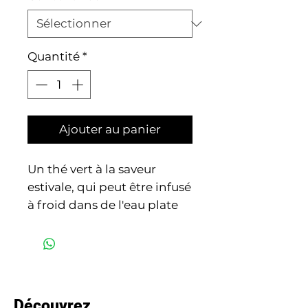
Quantité
*
Ajouter au panier
Un thé vert à la saveur
estivale, qui peut être infusé
à froid dans de l'eau plate
ou pétillante pour un
thé
glacé maison fruité
et
rafraichissant !
Certifié par Ecocert FR-
BIO-01.
Découvrez