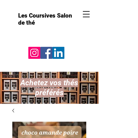
Les Coursives Salon
de thé
Achetez vos thés
préférés