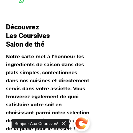
beurre de cacao, extrait de
vanille), poire 5%, écorce de
fèves de cacao, grué de
Découvrez
cacao, AMANDE 2%,
Les Coursives
boutons de roses, souci.
Salon de thé
Notre carte met à l'honneur les
ingrédients de saison dans des
plats simples, confectionnés
dans nos cuisines et directement
servis dans votre assiette. Vous
trouverez également de quoi
satisfaire votre soif en
choisissant parmi notre sélection
de nectars, mais pensez à garder
Bonjour Aux Coursives!
de la place pour le dessert !