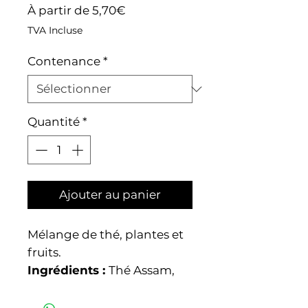
Prix
À partir de
5,70€
promotionnel
TVA Incluse
Contenance
*
Quantité
*
Ajouter au panier
Mélange de thé, plantes et
fruits.
Ingrédients :
Thé Assam,
arômes naturels, chocolat
5% (Masse de cacao, sucre ,