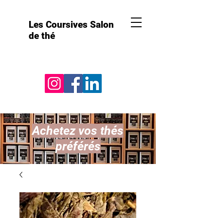
Les Coursives Salon
de thé
Achetez vos thés
préférés