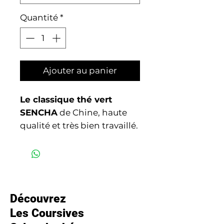
Quantité
*
Ajouter au panier
Le classique thé vert
SENCHA
de Chine, haute
qualité et très bien travaillé.
Certifié par Ecocert FR-
BIO-01.
Ingrédient :
Thé* vert
Sencha.
*Issu de l'agriculture
Découvrez
biologique
Les Coursives